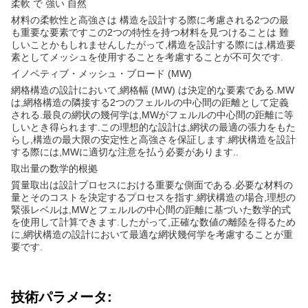
柔軟 で 強い 自然
材料の柔軟性と高強さは 構造を設計する際に考慮される2つの最
も重要な要素ですこの2つの特性を持つ材料を見つけることは 難
しいことかもしれませんしたがって,構造を設計する際には,構造要
素としてメッシュを使用することを考慮することが不可欠です.
イノベティブ・メッシュ・ブロード (MW)
網格構造の設計において,網格幅 (MW) は決定的な要素である.MW
は,網格構造の隣接する2つのフェルルの中心間の距離として定義
される.最良の網状の幾何学は,MWがフェルルの中心間の距離に等
しいとき得られます.この理想的な設計は,網状の最適の張力をもた
らし,構造の最大限の安定性と高強さを保証します.網状構造を設計
する際には,MWに適切な注意を払う必要があります..
取出量の数学的根拠
質量取出は設計プロセスにおける重要な側面である.必要な材料の
量とそのコストを決定するプロセスを指す.網状構造の場合,理想の
緊張レベルは,MWとフェルルの中心間の距離に基づいた数学的式
を使用して計算できます.したがって,正確な数値の離陸を得るため
に,網状構造の設計において最適な網状幾何学を考慮することが重
要です.
技術パラメータ: