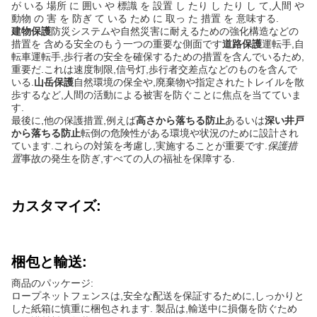
が いる 場所 に 囲い や 標識 を 設置 し たり し たり し て,人間 や
動物 の 害 を 防ぎ て いる ため に 取っ た 措置 を 意味する.
建物保護
防災システムや自然災害に耐えるための強化構造などの
措置を 含める安全のもう一つの重要な側面です
道路保護
運転手,自
転車運転手,歩行者の安全を確保するための措置を含んでいるため,
重要だ.これは速度制限,信号灯,歩行者交差点などのものを含んで
いる.
山岳保護
自然環境の保全や,廃棄物や指定されたトレイルを散
歩するなど,人間の活動による被害を防ぐことに焦点を当てていま
す.
最後に,他の保護措置,例えば
高さから落ちる防止
あるいは
深い井戸
から落ちる防止
転倒の危険性がある環境や状況のために設計され
ています.これらの対策を考慮し,実施することが重要です.
保護措
置
事故の発生を防ぎ,すべての人の福祉を保障する.
カスタマイズ:
梱包と輸送:
商品のパッケージ:
ロープネットフェンスは,安全な配送を保証するために,しっかりと
した紙箱に慎重に梱包されます. 製品は,輸送中に損傷を防ぐため