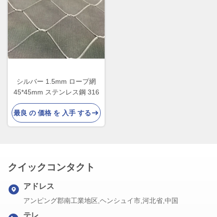
シルバー 1.5mm ロープ網
45*45mm ステンレス鋼 316
最良 の 価格 を 入手 する
クイックコンタクト
アドレス
アンピング郡南工業地区,ヘンシュイ市,河北省,中国
テレ