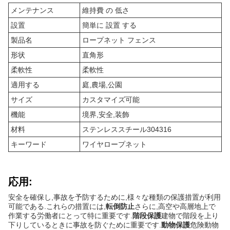
メンテナンス
維持費 の 低さ
設置
簡単に 設置 する
製品名
ロープネット フェンス
形状
直角形
柔軟性
柔軟性
適用する
庭,農場,公園
サイズ
カスタマイズ可能
機能
境界,安全,装飾
材料
ステンレススチール304316
キーワード
ワイヤロープネット
応用:
安全を確保し,事故を予防するために,様々な種類の保護措置が利用
可能である.これらの措置には,
転倒防止
さらに,高空や高層地上で
作業する労働者にとって特に重要です.
階段保護
建物で階段を上り
下りしているときに事故を防ぐために重要です.
動物保護
危険動物