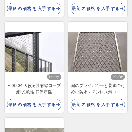
プネットフェンス CE認証
40mm*40mm ロープネット
最良 の 価格 を 入手 する
最良 の 価格 を 入手 する
フェンス
ビデオ
ビデオ
AISI304 天候耐性有線ロープ
庭のプライバシーと装飾のた
網 柔軟性 低保守性
めの防水ステンレス鋼ロープ
ネットフェンス
最良 の 価格 を 入手 する
最良 の 価格 を 入手 する