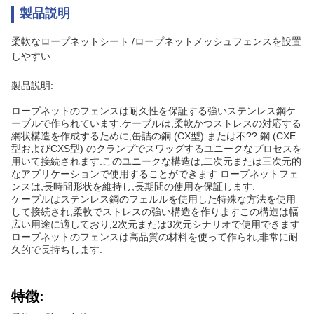
製品説明
柔軟なロープネットシート /ロープネットメッシュフェンスを設置
しやすい
製品説明:
ロープネットのフェンスは耐久性を保証する強いステンレス鋼ケ
ーブルで作られています.ケーブルは,柔軟かつストレスの対応する
網状構造を作成するために,缶詰の銅 (CX型) または不?? 鋼 (CXE
型およびCXS型) のクランプでスワッグするユニークなプロセスを
用いて接続されます.このユニークな構造は,二次元または三次元的
なアプリケーションで使用することができます.ロープネットフェ
ンスは,長時間形状を維持し,長期間の使用を保証します.
ケーブルはステンレス鋼のフェルルを使用した特殊な方法を使用
して接続され,柔軟でストレスの強い構造を作りますこの構造は幅
広い用途に適しており,2次元または3次元シナリオで使用できます
ロープネットのフェンスは高品質の材料を使って作られ,非常に耐
久的で長持ちします.
特徴: