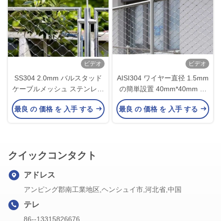
ビデオ
ビデオ
SS304 2.0mm バルスタッド
AISI304 ワイヤー直径 1.5mm
ケーブルメッシュ ステンレス
の簡単設置 40mm*40mm ロ
スチールフェルールロープメ
ープネットフェンス
最良 の 価格 を 入手 する
最良 の 価格 を 入手 する
ッシュ
クイックコンタクト
アドレス
アンピング郡南工業地区,ヘンシュイ市,河北省,中国
テレ
86--13315826676