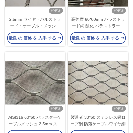
ビデオ
ビデオ
2.5mm ワイヤ・バルストラ
高強度 60*60mm バラストラ
ード・ケーブル・メッシュ
ード網 酸化 バラストラード
40*40mm ダイヤモンド・ケ
充填パネル網
最良 の 価格 を 入手 する
最良 の 価格 を 入手 する
ーブル・メッシュ
ビデオ
ビデオ
AISI316 60*60 バラスターケ
製造者 30*60 ステンレス鋼ロ
ーブルメッシュ 2.5mm ステ
ープ網 防落ケーブルワイヤ網
ンレス鋼ケーブルメッシュ 工