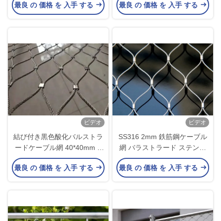
最良 の 価格 を 入手 する
最良 の 価格 を 入手 する
場
ビデオ
ビデオ
結び付き黒色酸化バルストラ
SS316 2mm 鉄筋鋼ケーブル
ードケーブル網 40*40mm X
網 バラストラード ステンレ
Tend Mesh のサプライヤー
ス鋼ロープ網
最良 の 価格 を 入手 する
最良 の 価格 を 入手 する