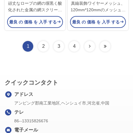
頑丈なロープの網の塀黒く酸
真鍮装飾ワイヤーメッシュ、
化された金属の網スクリーン
120mm*120mmのメッシュサ
のステンレス鋼 316L
イズ、50%の開口率、
最良 の 価格 を 入手 する
最良 の 価格 を 入手 する
7kgs/sqmの重量で、多様な家
庭用アプリケーションに最適
1
2
3
4
クイックコンタクト
アドレス
アンピング郡南工業地区,ヘンシュイ市,河北省,中国
テレ
86--13315826676
電子メール