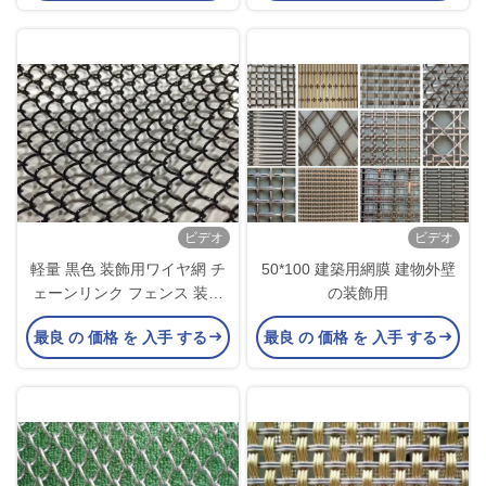
ビデオ
ビデオ
軽量 黒色 装飾用ワイヤ網 チ
50*100 建築用網膜 建物外壁
ェーンリンク フェンス 装飾
の装飾用
用金属網
最良 の 価格 を 入手 する
最良 の 価格 を 入手 する