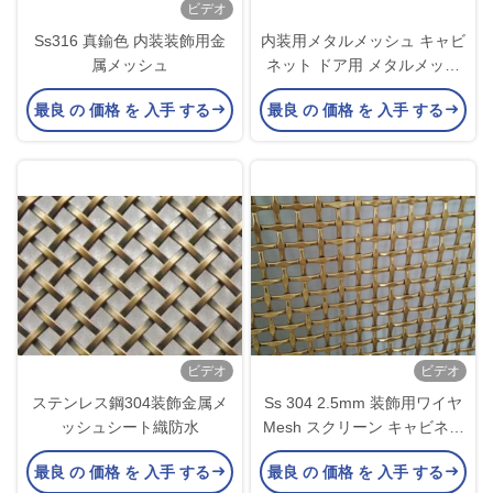
ビデオ
Ss316 真鍮色 内装装飾用金
内装用メタルメッシュ キャビ
属メッシュ
ネット ドア用 メタルメッシ
ュ
最良 の 価格 を 入手 する
最良 の 価格 を 入手 する
ビデオ
ビデオ
ステンレス鋼304装飾金属メ
Ss 304 2.5mm 装飾用ワイヤ
ッシュシート織防水
Mesh スクリーン キャビネッ
ト ドア
最良 の 価格 を 入手 する
最良 の 価格 を 入手 する