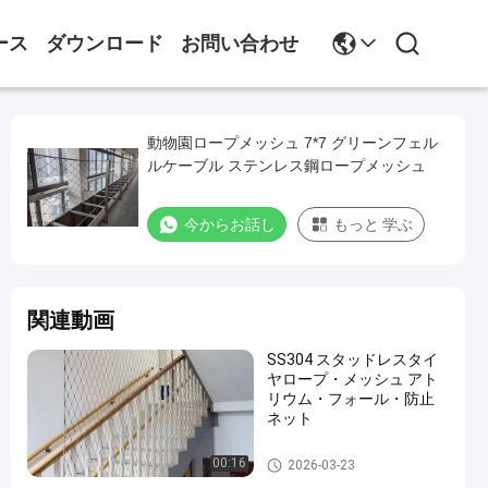
ース
ダウンロード
お問い合わせ
動物園ロープメッシュ 7*7 グリーンフェル
ルケーブル ステンレス鋼ロープメッシュ
今からお話し
もっと 学ぶ
関連動画
SS304 スタッドレスタイ
ヤロープ・メッシュ アト
リウム・フォール・防止
ネット
動物園 の ロープ 網
00:16
2026-03-23