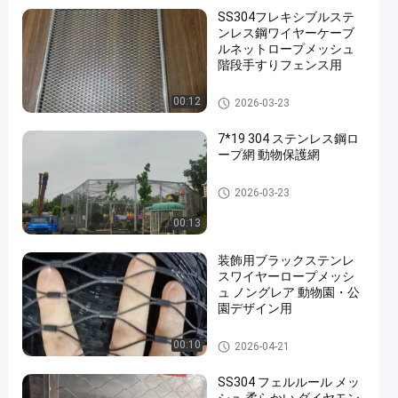
SS304フレキシブルステ
ンレス鋼ワイヤーケーブ
ルネットロープメッシュ
階段手すりフェンス用
動物園 の ロープ 網
00:12
2026-03-23
7*19 304 ステンレス鋼ロ
ープ網 動物保護網
動物園 の ロープ 網
2026-03-23
00:13
装飾用ブラックステンレ
スワイヤーロープメッシ
ュ ノングレア 動物園・公
園デザイン用
ワイヤー ロープの網
00:10
2026-04-21
SS304 フェルルール メッ