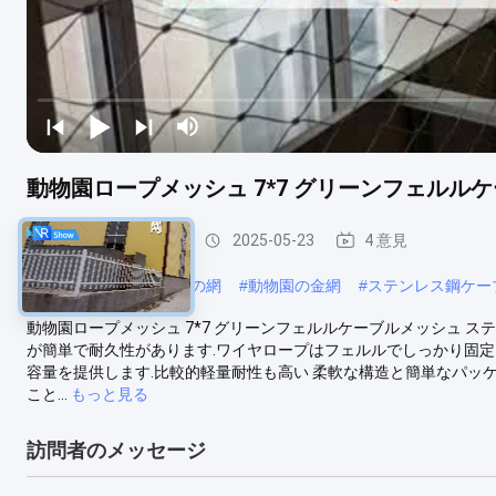
動物園ロープメッシュ 7*7 グリーンフェルル
動物園 の ロープ 網
2025-05-23
4 意見
#
ステンレス鋼の動物園の網
#
動物園の金網
#
ステンレス鋼ケー
動物園ロープメッシュ 7*7 グリーンフェルルケーブルメッシュ ステ
が簡単で耐久性があります.ワイヤロープはフェルルでしっかり固定
容量を提供します.比較的軽量耐性も高い 柔軟な構造と簡単なパッケ
こと...
もっと見る
訪問者のメッセージ