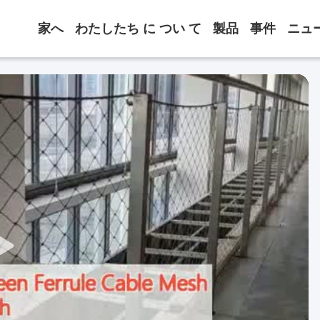
家へ
わたしたち に つい て
製品
事件
ニュ