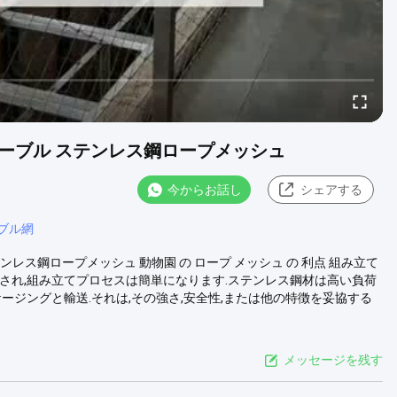
ケーブル ステンレス鋼ロープメッシュ
今からお話し
シェアする
ブル網
ンレス鋼ロープメッシュ 動物園 の ロープ メッシュ の 利点 組み立て
され,組み立てプロセスは簡単になります.ステンレス鋼材は高い負荷
ージングと輸送.それは,その強さ,安全性,または他の特徴を妥協する
メッセージを残す