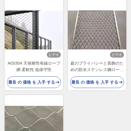
ビデオ
ビデオ
AISI304 天候耐性有線ロープ
庭のプライバシーと装飾のた
網 柔軟性 低保守性
めの防水ステンレス鋼ロープ
ネットフェンス
最良 の 価格 を 入手 する
最良 の 価格 を 入手 する