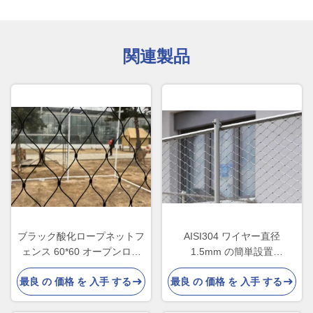
関連製品
ブラック酸化ロープネットフ
AISI304 ワイヤー直径
ェンス 60*60 オープンロー
1.5mm の簡単設置
プネットフェンス CE認証
40mm*40mm ロープネット
最良 の 価格 を 入手 する
最良 の 価格 を 入手 する
フェンス