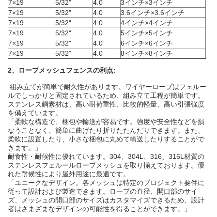
7×19
5/32"
4.0
3インチ×3インチ
7×19
5/32"
4.0
3.6インチ×3.6インチ
7×19
5/32"
4.0
4インチ×4インチ
7×19
5/32"
4.0
5インチ×5インチ
7×19
5/32"
4.0
6インチ×6インチ
7×19
5/32"
4.0
8インチ×8インチ
2、ロープメッシュフェンスの利点:
組み立てが簡単で耐久性があります。ワイヤーロープはフェルー
ルでしっかりと固定されているため、組み立て工程が簡単です。
ステンレス鋼素材は、高い耐荷重性、比較的軽量、高い引張強度
を備えています。
「柔軟な構造で、梱包や輸送が容易です。強度や安全性などを損
なうことなく、簡単に曲げたり折りたたんだりできます。また、
柔軟に設置したり、小さな梱包に丸めて輸送したりすることがで
きます。」
耐食性・耐候性に優れています。304、304L、316、316L材質の
ステンレスフェルールロープメッシュを取り揃えております。優
れた耐候性により屋外用途に最適です。
「ユニークなデザイン。各メッシュは特定のプロジェクト要件に
従って設計および製造できます。ロープの直径、開口部のサイ
ズ、メッシュの開口部のサイズはカスタマイズできるため、設計
者はさまざまなデザインの可能性を得ることができます。」