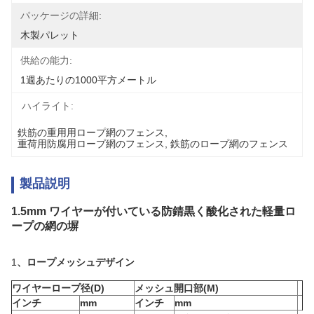
パッケージの詳細:
木製パレット
供給の能力:
1週あたりの1000平方メートル
ハイライト:
鉄筋の重用用ロープ網のフェンス
, 
重荷用防腐用ロープ網のフェンス
, 
鉄筋のロープ網のフェンス
製品説明
1.5mm ワイヤーが付いている防錆黒く酸化された軽量ロ
ープの網の塀
1
、ロープメッシュデザイン
ワイヤーロープ径(D)
メッシュ開口部(M)
インチ
mm
インチ
mm