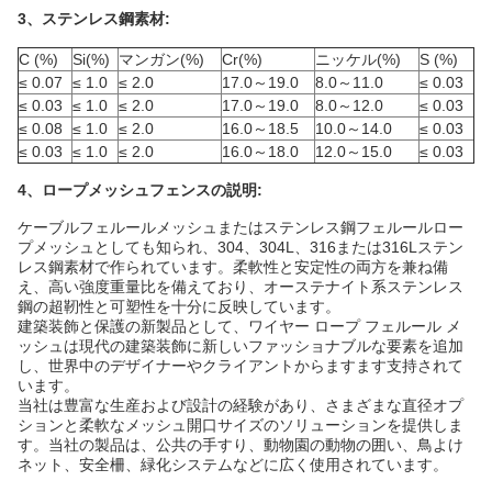
3、ステンレス鋼素材:
C (%)
Si(%)
マンガン(%)
Cr(%)
ニッケル(%)
S (%)
≤ 0.07
≤ 1.0
≤ 2.0
17.0～19.0
8.0～11.0
≤ 0.03
≤ 0.03
≤ 1.0
≤ 2.0
17.0～19.0
8.0～12.0
≤ 0.03
≤ 0.08
≤ 1.0
≤ 2.0
16.0～18.5
10.0～14.0
≤ 0.03
≤ 0.03
≤ 1.0
≤ 2.0
16.0～18.0
12.0～15.0
≤ 0.03
4、ロープメッシュフェンスの説明:
ケーブルフェルールメッシュまたはステンレス鋼フェルールロー
プメッシュとしても知られ、304、304L、316または316Lステン
レス鋼素材で作られています。柔軟性と安定性の両方を兼ね備
え、高い強度重量比を備えており、オーステナイト系ステンレス
鋼の超靭性と可塑性を十分に反映しています。
建築装飾と保護の新製品として、ワイヤー ロープ フェルール メ
ッシュは現代の建築装飾に新しいファッショナブルな要素を追加
し、世界中のデザイナーやクライアントからますます支持されて
います。
当社は豊富な生産および設計の経験があり、さまざまな直径オプ
ションと柔軟なメッシュ開口サイズのソリューションを提供しま
す。当社の製品は、公共の手すり、動物園の動物の囲い、鳥よけ
ネット、安全柵、緑化システムなどに広く使用されています。